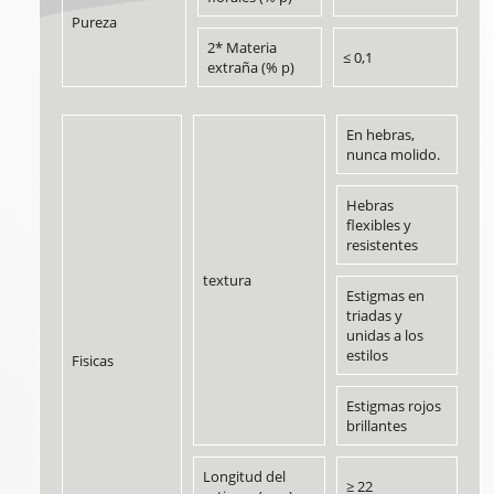
Pureza
2* Materia
≤ 0,1
extraña (% p)
En hebras,
nunca molido.
Hebras
flexibles y
resistentes
textura
Estigmas en
triadas y
unidas a los
estilos
Fisicas
Estigmas rojos
brillantes
Longitud del
≥ 22