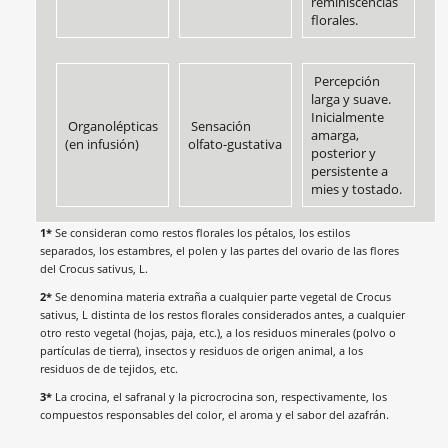
reminiscencias
florales.
Percepción
larga y suave.
Inicialmente
Organolépticas
Sensación
amarga,
(en infusión)
olfato-gustativa
posterior y
persistente a
mies y tostado.
1*
Se consideran como restos florales los pétalos, los estilos
separados, los estambres, el polen y las partes del ovario de las flores
del Crocus sativus, L.
2*
Se denomina materia extraña a cualquier parte vegetal de Crocus
sativus, L distinta de los restos florales considerados antes, a cualquier
otro resto vegetal (hojas, paja, etc.), a los residuos minerales (polvo o
partículas de tierra), insectos y residuos de origen animal, a los
residuos de de tejidos, etc.
3*
La crocina, el safranal y la picrocrocina son, respectivamente, los
compuestos responsables del color, el aroma y el sabor del azafrán.