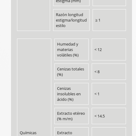
estigma (mm)
Razón longitud
estigma/longitud
≥ 1
estilo
Humedad y
materias
< 12
volátiles (%)
Cenizas totales
< 8
(%)
Cenizas
insolubles en
< 1
ácido (%)
Extracto etéreo
< 14.5
(% m/m)
Químicas
Extracto