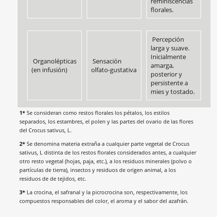
reminiscencias
florales.
Percepción
larga y suave.
Inicialmente
Organolépticas
Sensación
amarga,
(en infusión)
olfato-gustativa
posterior y
persistente a
mies y tostado.
1*
Se consideran como restos florales los pétalos, los estilos
separados, los estambres, el polen y las partes del ovario de las flores
del Crocus sativus, L.
2*
Se denomina materia extraña a cualquier parte vegetal de Crocus
sativus, L distinta de los restos florales considerados antes, a cualquier
otro resto vegetal (hojas, paja, etc.), a los residuos minerales (polvo o
partículas de tierra), insectos y residuos de origen animal, a los
residuos de de tejidos, etc.
3*
La crocina, el safranal y la picrocrocina son, respectivamente, los
compuestos responsables del color, el aroma y el sabor del azafrán.