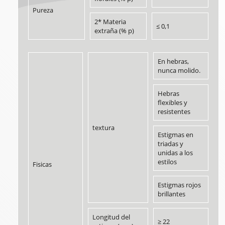
Pureza
2* Materia
≤ 0,1
extraña (% p)
En hebras,
nunca molido.
Hebras
flexibles y
resistentes
textura
Estigmas en
triadas y
unidas a los
estilos
Fisicas
Estigmas rojos
brillantes
Longitud del
≥ 22