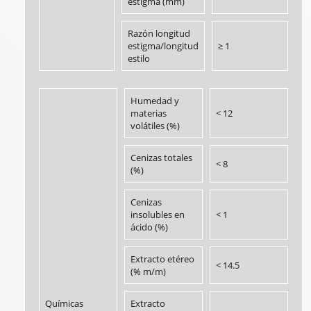
estigma (mm)
Razón longitud
estigma/longitud
≥ 1
estilo
Humedad y
materias
< 12
volátiles (%)
Cenizas totales
< 8
(%)
Cenizas
insolubles en
< 1
ácido (%)
Extracto etéreo
< 14.5
(% m/m)
Químicas
Extracto