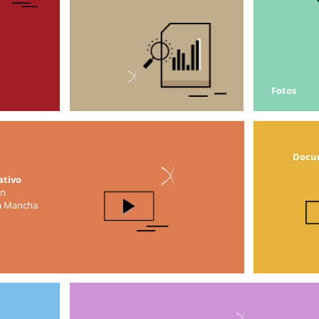
Fotos
Docum
ativo
en
la Mancha