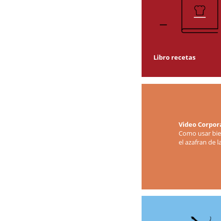
Libro recetas
Video Corpor
Como usar bi
el azafran de 